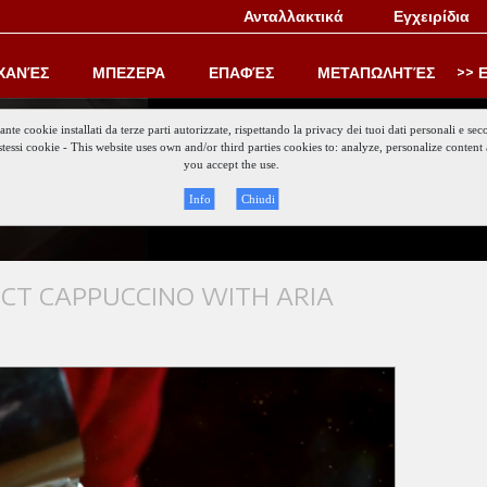
Ανταλλακτικά
Εγχειρίδια
ΧΑΝΈΣ
ΜΠΕΖΕΡΑ
ΕΠΑΦΈΣ
ΜΕΤΑΠΩΛΗΤΈΣ
Ε
iante cookie installati da terze parti autorizzate, rispettando la privacy dei tuoi dati personali e
gli stessi cookie - This website uses own and/or third parties cookies to: analyze, personalize conte
Keep updat
you accept the use.
Info
Chiudi
ECT CAPPUCCINO WITH ARIA