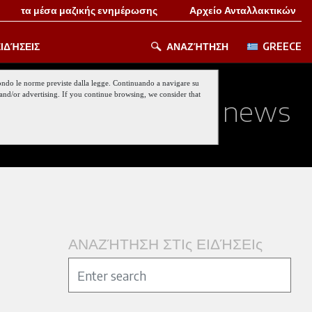
τα μέσα μαζικής ενημέρωσης
Αρχείο Ανταλλακτικών
ΙΔΉΣΕΙΣ
ΑΝΑΖΉΤΗΣΗ
GREECE
 secondo le norme previste dalla legge. Continuando a navigare su
nt and/or advertising. If you continue browsing, we consider that
ed about our last news
ΑΝΑΖΉΤΗΣΗ ΣΤΙς ΕΙΔΉΣΕΙς