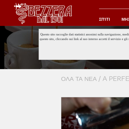
ΣΠΊΤΙ
ΜΗ
Questo sito raccoglie dati statistici anonimi sulla navigazione, med
questo sito, cliccando sui link al suo interno accetti il servizio e 
ΟΛΑ ΤΑ ΝΕΑ /
A PERF