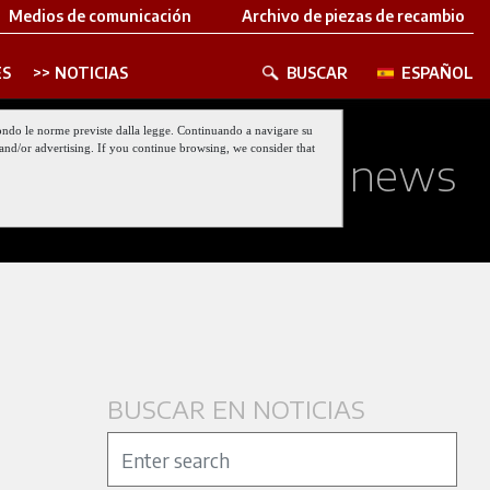
Medios de comunicación
Archivo de piezas de recambio
S
NOTICIAS
BUSCAR
ESPAÑOL
 secondo le norme previste dalla legge. Continuando a navigare su
nt and/or advertising. If you continue browsing, we consider that
ed about our last news
BUSCAR EN NOTICIAS