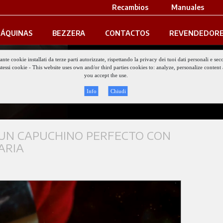
Recambios
Manuales
ÁQUINAS
BEZZERA
CONTACTOS
REVENDEDORE
iante cookie installati da terze parti autorizzate, rispettando la privacy dei tuoi dati personali e
gli stessi cookie - This website uses own and/or third parties cookies to: analyze, personalize conte
Keep updat
you accept the use.
Info
Chiudi
UN CAPUCHINO PERFECTO CON
ARIA