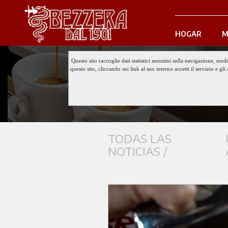
HOGAR
M
Questo sito raccoglie dati statistici anonimi sulla navigazione, med
questo sito, cliccando sui link al suo interno accetti il servizio e 
TODAS LAS
NOTICIAS /