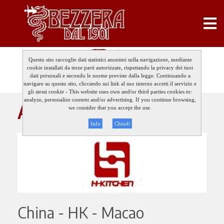
Questo sito raccoglie dati statistici anonimi sulla navigazione, mediante
cookie installati da terze parti autorizzate, rispettando la privacy dei tuoi
dati personali e secondo le norme previste dalla legge. Continuando a
navigare su questo sito, cliccando sui link al suo interno accetti il servizio e
gli stessi cookie - This website uses own and/or third parties cookies to:
analyze, personalize content and/or advertising. If you continue browsing,
ASIA
we consider that you accept the use.
Info
Chiudi
China - HK - Macao