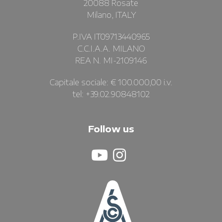
20088 Rosate
Milano, ITALY
P.IVA IT09713440965
C.C.I.A.A. MILANO
REA N. MI-2109146
Capitale sociale: € 100.000,00 i.v.
tel: +39.02.90848102
Follow us