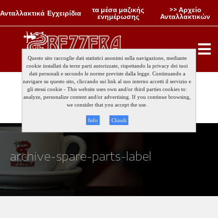
τα μέσα μαζικής
>> Αρχείο
Ανταλλακτικά
Εγχειρίδια
ενημέρωσης
Ανταλλακτικών
Questo sito raccoglie dati statistici anonimi sulla navigazione, mediante
cookie installati da terze parti autorizzate, rispettando la privacy dei tuoi
dati personali e secondo le norme previste dalla legge. Continuando a
navigare su questo sito, cliccando sui link al suo interno accetti il servizio e
gli stessi cookie - This website uses own and/or third parties cookies to:
analyze, personalize content and/or advertising. If you continue browsing,
we consider that you accept the use.
Info
Chiudi
archive-spare-parts-label