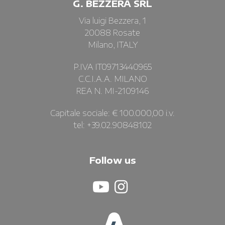
G. BEZZERA SRL
Via luigi Bezzera, 1
20088 Rosate
Milano, ITALY
P.IVA IT09713440965
C.C.I.A.A. MILANO
REA N. MI-2109146
Capitale sociale: € 100.000,00 i.v.
tel: +39.02.90848102
Follow us