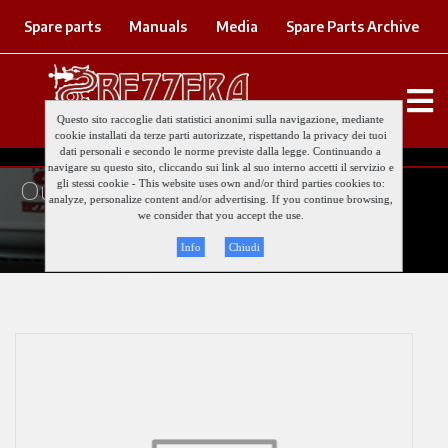
Spare parts
Manuals
Media
Spare Parts Archive
Questo sito raccoglie dati statistici anonimi sulla navigazione, mediante
cookie installati da terze parti autorizzate, rispettando la privacy dei tuoi
Filters
dati personali e secondo le norme previste dalla legge. Continuando a
navigare su questo sito, cliccando sui link al suo interno accetti il servizio e
Our full production
gli stessi cookie - This website uses own and/or third parties cookies to:
analyze, personalize content and/or advertising. If you continue browsing,
we consider that you accept the use.
Info
Chiudi