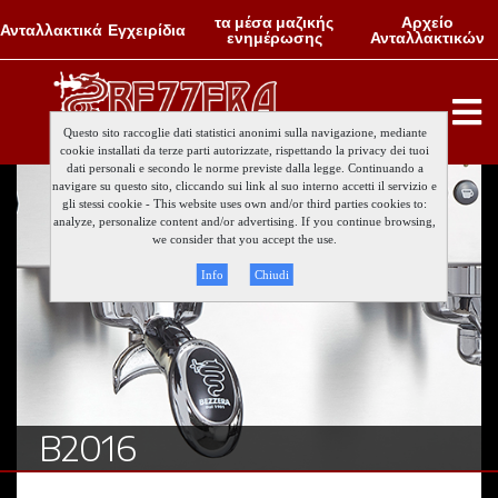
τα μέσα μαζικής
Αρχείο
Ανταλλακτικά
Εγχειρίδια
ενημέρωσης
Ανταλλακτικών
Questo sito raccoglie dati statistici anonimi sulla navigazione, mediante
cookie installati da terze parti autorizzate, rispettando la privacy dei tuoi
dati personali e secondo le norme previste dalla legge. Continuando a
navigare su questo sito, cliccando sui link al suo interno accetti il servizio e
gli stessi cookie - This website uses own and/or third parties cookies to:
analyze, personalize content and/or advertising. If you continue browsing,
we consider that you accept the use.
Info
Chiudi
B2016