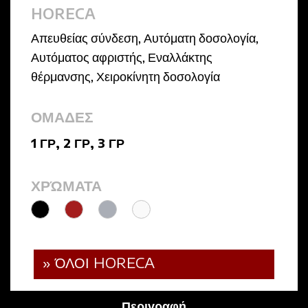
HORECA
Απευθείας σύνδεση
,
Αυτόματη δοσολογία
,
Αυτόματος αφριστής
,
Εναλλάκτης
θέρμανσης
,
Χειροκίνητη δοσολογία
ΟΜΑΔΕΣ
1 ΓΡ
,
2 ΓΡ
,
3 ΓΡ
ΧΡΏΜΑΤΑ
» ΌΛΟΙ HORECA
Περιγραφή