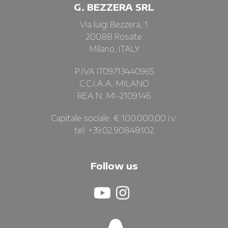
G. BEZZERA SRL
Via luigi Bezzera, 1
20088 Rosate
Milano, ITALY
P.IVA IT09713440965
C.C.I.A.A. MILANO
REA N. MI-2109146
Capitale sociale: € 100.000,00 i.v.
tel: +39.02.90848102
Follow us