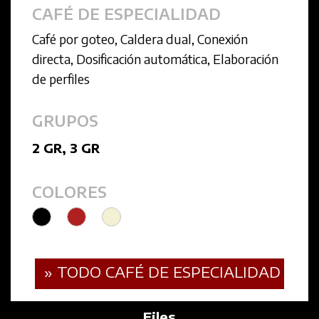
CAFÉ DE ESPECIALIDAD
Café por goteo
,
Caldera dual
,
Conexión
directa
,
Dosificación automática
,
Elaboración
de perfiles
GRUPOS
2 GR
,
3 GR
COLORES
» TODO CAFÉ DE ESPECIALIDAD
Files