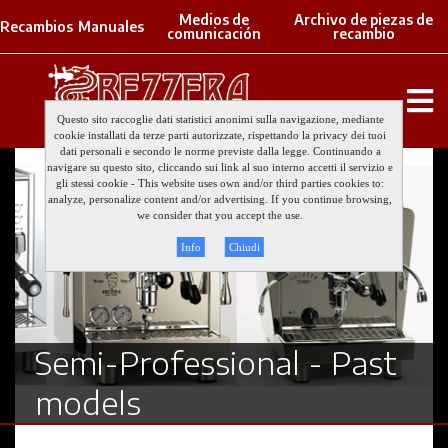
Medios de
Archivo de piezas de
Recambios
Manuales
comunicación
recambio
Questo sito raccoglie dati statistici anonimi sulla navigazione, mediante
cookie installati da terze parti autorizzate, rispettando la privacy dei tuoi
dati personali e secondo le norme previste dalla legge. Continuando a
navigare su questo sito, cliccando sui link al suo interno accetti il servizio e
gli stessi cookie - This website uses own and/or third parties cookies to:
analyze, personalize content and/or advertising. If you continue browsing,
we consider that you accept the use.
Info
Chiudi
Semi-Professional - Past
models