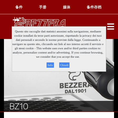
备件
手册
媒体
备件存档
Questo sito raccoglie dati statistici anonimi sulla navigazione, mediante
cookie installati da terze parti autorizzate, rispettando la privacy dei tuoi
dati personali e secondo le norme previste dalla legge. Continuando a
navigare su questo sito, cliccando sui link al suo interno accetti il servizio e
gli stessi cookie - This website uses own and/or third parties cookies to:
analyze, personalize content and/or advertising. If you continue browsing,
we consider that you accept the use.
Info
Chiudi
BZ10