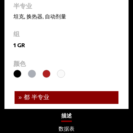
半专业
坦克
,
换热器
,
自动剂量
组
1 GR
颜色
» 都 半专业
描述
数据表