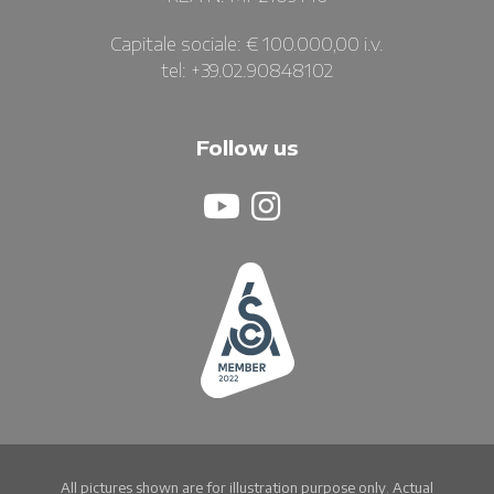
Capitale sociale: € 100.000,00 i.v.
tel: +39.02.90848102
Follow us
All pictures shown are for illustration purpose only. Actual