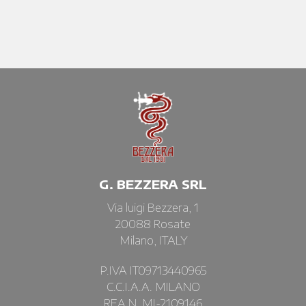
G. BEZZERA SRL
Via luigi Bezzera, 1
20088 Rosate
Milano, ITALY
P.IVA IT09713440965
C.C.I.A.A. MILANO
REA N. MI-2109146