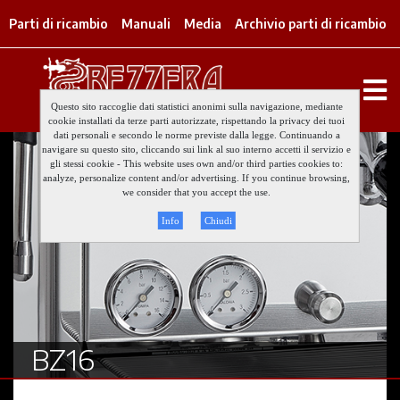
Parti di ricambio
Manuali
Media
Archivio parti di ricambio
Questo sito raccoglie dati statistici anonimi sulla navigazione, mediante
cookie installati da terze parti autorizzate, rispettando la privacy dei tuoi
dati personali e secondo le norme previste dalla legge. Continuando a
navigare su questo sito, cliccando sui link al suo interno accetti il servizio e
gli stessi cookie - This website uses own and/or third parties cookies to:
analyze, personalize content and/or advertising. If you continue browsing,
we consider that you accept the use.
Info
Chiudi
BZ16