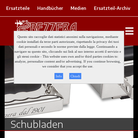
Ersatzteile
Handbücher
Medien
Ersatzteil-Archiv
Questo sito raccoglie dati statistici anonimi sulla navigazione, mediante
cookie installati da terze parti autorizzate, rispettando la privacy dei tuoi
dati personali e secondo le norme previste dalla legge. Continuando a
navigare su questo sito, cliccando sui link al suo interno accetti il servizio e
gli stessi cookie - This website uses own and/or third parties cookies to:
analyze, personalize content and/or advertising. If you continue browsing,
we consider that you accept the use.
Info
Chiudi
Schubladen