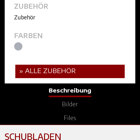
ZUBEHÖR
Zubehör
FARBEN
» ALLE ZUBEHÖR
Beschreibung
Bilder
Files
SCHUBLADEN